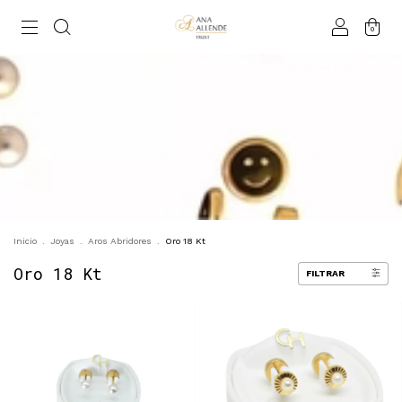
0
Inicio
.
Joyas
.
Aros Abridores
.
Oro 18 Kt
Oro 18 Kt
FILTRAR