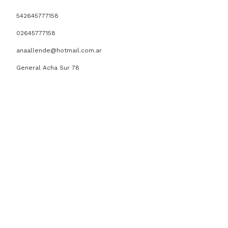
542645777158
02645777158
anaallende@hotmail.com.ar
General Acha Sur 78