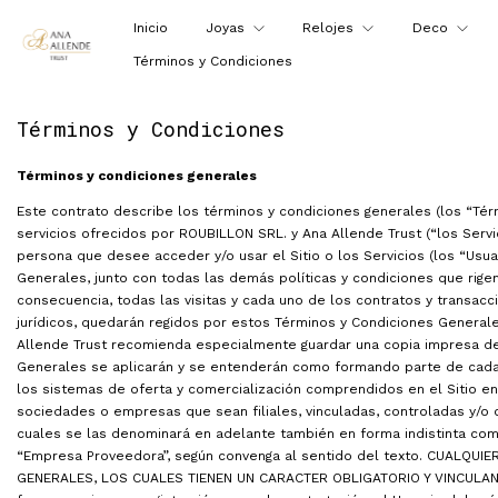
Inicio
Joyas
Relojes
Deco
Términos y Condiciones
Términos y Condiciones
Términos y condiciones generales
Este contrato describe los términos y condiciones generales (los “Tér
servicios ofrecidos por ROUBILLON SRL. y Ana Allende Trust (“los Servic
persona que desee acceder y/o usar el Sitio o los Servicios (los “Usu
Generales, junto con todas las demás políticas y condiciones que rigen
consecuencia, todas las visitas y cada uno de los contratos y transac
jurídicos, quedarán regidos por estos Términos y Condiciones Generales
Allende Trust recomienda especialmente guardar una copia impresa de
Generales se aplicarán y se entenderán como formando parte de cada
los sistemas de oferta y comercialización comprendidos en el Sitio ent
sociedades o empresas que sean filiales, vinculadas, controladas y/o c
cuales se las denominará en adelante también en forma indistinta como
“Empresa Proveedora”, según convenga al sentido del texto. CUALQU
GENERALES, LOS CUALES TIENEN UN CARACTER OBLIGATORIO Y VINCULANT