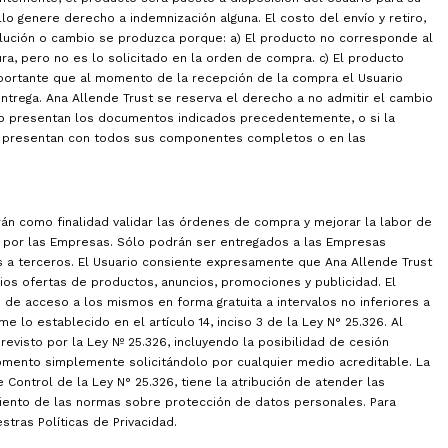
lo genere derecho a indemnización alguna. El costo del envío y retiro,
lución o cambio se produzca porque: a) El producto no corresponde al
ura, pero no es lo solicitado en la orden de compra. c) El producto
mportante que al momento de la recepción de la compra el Usuario
ntrega. Ana Allende Trust se reserva el derecho a no admitir el cambio
no presentan los documentos indicados precedentemente, o si la
se presentan con todos sus componentes completos o en las
án como finalidad validar las órdenes de compra y mejorar la labor de
s por las Empresas. Sólo podrán ser entregados a las Empresas
s a terceros. El Usuario consiente expresamente que Ana Allende Trust
ios ofertas de productos, anuncios, promociones y publicidad. El
o de acceso a los mismos en forma gratuita a intervalos no inferiores a
e lo establecido en el artículo 14, inciso 3 de la Ley N° 25.326. Al
visto por la Ley Nº 25.326, incluyendo la posibilidad de cesión
momento simplemente solicitándolo por cualquier medio acreditable. La
trol de la Ley N° 25.326, tiene la atribución de atender las
miento de las normas sobre protección de datos personales. Para
tras Políticas de Privacidad.