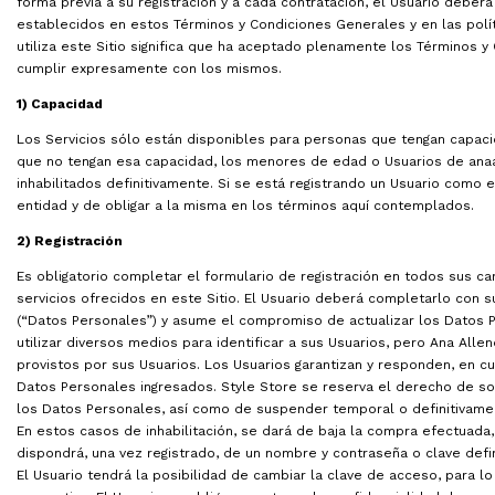
forma previa a su registración y a cada contratación, el Usuario deber
establecidos en estos Términos y Condiciones Generales y en las polít
utiliza este Sitio significa que ha aceptado plenamente los Términos y
cumplir expresamente con los mismos.
1) Capacidad
Los Servicios sólo están disponibles para personas que tengan capacida
que no tengan esa capacidad, los menores de edad o Usuarios de an
inhabilitados definitivamente. Si se está registrando un Usuario como
entidad y de obligar a la misma en los términos aquí contemplados.
2) Registración
Es obligatorio completar el formulario de registración en todos sus c
servicios ofrecidos en este Sitio. El Usuario deberá completarlo con 
(“Datos Personales”) y asume el compromiso de actualizar los Datos 
utilizar diversos medios para identificar a sus Usuarios, pero Ana All
provistos por sus Usuarios. Los Usuarios garantizan y responden, en cua
Datos Personales ingresados. Style Store se reserva el derecho de sol
los Datos Personales, así como de suspender temporal o definitivame
En estos casos de inhabilitación, se dará de baja la compra efectuada,
dispondrá, una vez registrado, de un nombre y contraseña o clave defin
El Usuario tendrá la posibilidad de cambiar la clave de acceso, para l