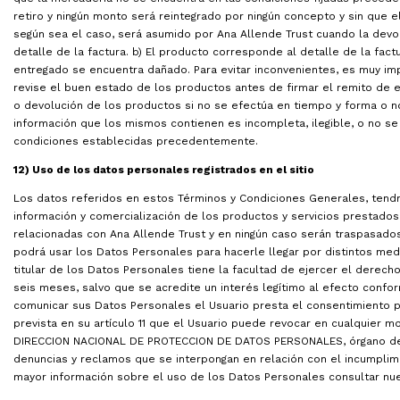
retiro y ningún monto será reintegrado por ningún concepto y sin que el
según sea el caso, será asumido por Ana Allende Trust cuando la devo
detalle de la factura. b) El producto corresponde al detalle de la fact
entregado se encuentra dañado. Para evitar inconvenientes, es muy i
revise el buen estado de los productos antes de firmar el remito de e
o devolución de los productos si no se efectúa en tiempo y forma o 
información que los mismos contienen es incompleta, ilegible, o no 
condiciones establecidas precedentemente.
12) Uso de los datos personales registrados en el sitio
Los datos referidos en estos Términos y Condiciones Generales, tendr
información y comercialización de los productos y servicios prestado
relacionadas con Ana Allende Trust y en ningún caso serán traspasado
podrá usar los Datos Personales para hacerle llegar por distintos med
titular de los Datos Personales tiene la facultad de ejercer el derech
seis meses, salvo que se acredite un interés legítimo al efecto conform
comunicar sus Datos Personales el Usuario presta el consentimiento pre
prevista en su artículo 11 que el Usuario puede revocar en cualquier 
DIRECCION NACIONAL DE PROTECCION DE DATOS PERSONALES, órgano de Con
denuncias y reclamos que se interpongan en relación con el incumpli
mayor información sobre el uso de los Datos Personales consultar nues