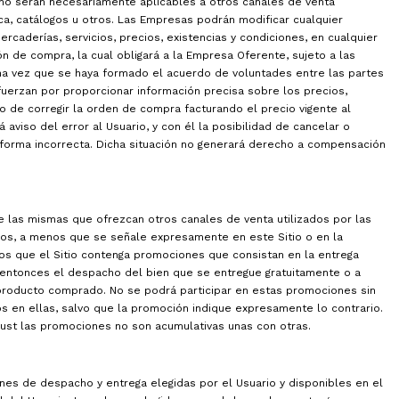
y no serán necesariamente aplicables a otros canales de venta
ica, catálogos u otros. Las Empresas podrán modificar cualquier
rcaderías, servicios, precios, existencias y condiciones, en cualquier
n de compra, la cual obligará a la Empresa Oferente, sujeto a las
 una vez que se haya formado el acuerdo de voluntades entre las partes
uerzan por proporcionar información precisa sobre los precios,
 de corregir la orden de compra facturando el precio vigente al
aviso del error al Usuario, y con él la posibilidad de cancelar o
 forma incorrecta. Dicha situación no generará derecho a compensación
 las mismas que ofrezcan otros canales de venta utilizados por las
tros, a menos que se señale expresamente en este Sitio o en la
os que el Sitio contenga promociones que consistan en la entrega
, entonces el despacho del bien que se entregue gratuitamente o a
 producto comprado. No se podrá participar en estas promociones sin
s en ellas, salvo que la promoción indique expresamente lo contrario.
rust las promociones no son acumulativas unas con otras.
ones de despacho y entrega elegidas por el Usuario y disponibles en el