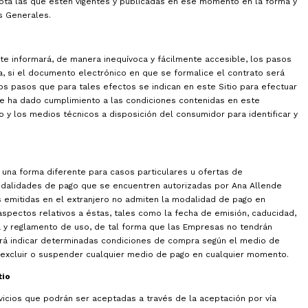
pta las que estén vigentes y publicadas en ese momento en la forma y
s Generales.
te informará, de manera inequívoca y fácilmente accesible, los pasos
, si el documento electrónico en que se formalice el contrato será
los pasos que para tales efectos se indican en este Sitio para efectuar
e ha dado cumplimiento a las condiciones contenidas en este
o y los medios técnicos a disposición del consumidor para identificar y
e una forma diferente para casos particulares u ofertas de
odalidades de pago que se encuentren autorizadas por Ana Allende
as emitidas en el extranjero no admiten la modalidad de pago en
aspectos relativos a éstas, tales como la fecha de emisión, caducidad,
ra y reglamento de uso, de tal forma que las Empresas no tendrán
drá indicar determinadas condiciones de compra según el medio de
r, excluir o suspender cualquier medio de pago en cualquier momento.
tio
vicios que podrán ser aceptadas a través de la aceptación por vía