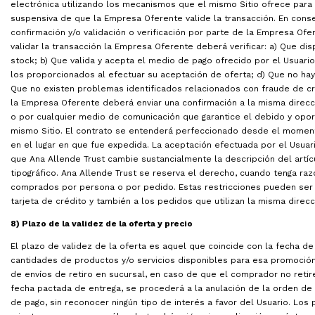
electrónica utilizando los mecanismos que el mismo Sitio ofrece para 
suspensiva de que la Empresa Oferente valide la transacción. En conse
confirmación y/o validación o verificación por parte de la Empresa Ofe
validar la transacción la Empresa Oferente deberá verificar: a) Que d
stock; b) Que valida y acepta el medio de pago ofrecido por el Usuario;
los proporcionados al efectuar su aceptación de oferta; d) Que no hay 
Que no existen problemas identificados relacionados con fraude de cré
la Empresa Oferente deberá enviar una confirmación a la misma direcci
o por cualquier medio de comunicación que garantice el debido y oport
mismo Sitio. El contrato se entenderá perfeccionado desde el momento
en el lugar en que fue expedida. La aceptación efectuada por el Usuar
que Ana Allende Trust cambie sustancialmente la descripción del artíc
tipográfico. Ana Allende Trust se reserva el derecho, cuando tenga razon
comprados por persona o por pedido. Estas restricciones pueden ser 
tarjeta de crédito y también a los pedidos que utilizan la misma direcc
8) Plazo de la validez de la oferta y precio
El plazo de validez de la oferta es aquel que coincide con la fecha de
cantidades de productos y/o servicios disponibles para esa promoci
de envíos de retiro en sucursal, en caso de que el comprador no reti
fecha pactada de entrega, se procederá a la anulación de la orden 
de pago, sin reconocer ningún tipo de interés a favor del Usuario. Los 