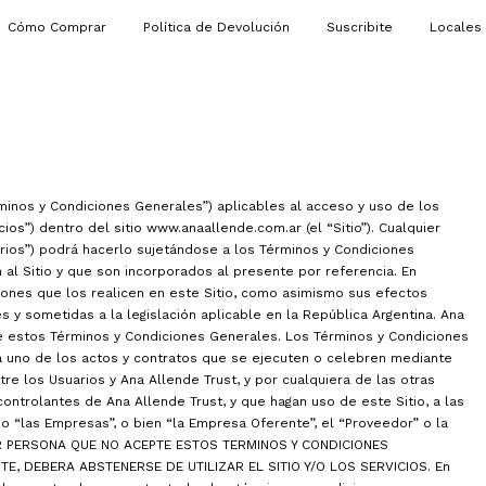
Cómo Comprar
Política de Devolución
Suscribite
Locales
minos y Condiciones Generales”) aplicables al acceso y uso de los
ios”) dentro del sitio www.anaallende.com.ar (el “Sitio”). Cualquier
arios”) podrá hacerlo sujetándose a los Términos y Condiciones
 al Sitio y que son incorporados al presente por referencia. En
ciones que los realicen en este Sitio, como asimismo sus efectos
 y sometidas a la legislación aplicable en la República Argentina. Ana
 estos Términos y Condiciones Generales. Los Términos y Condiciones
 uno de los actos y contratos que se ejecuten o celebren mediante
re los Usuarios y Ana Allende Trust, y por cualquiera de las otras
ontrolantes de Ana Allende Trust, y que hagan uso de este Sitio, a las
 “las Empresas”, o bien “la Empresa Oferente”, el “Proveedor” o la
IER PERSONA QUE NO ACEPTE ESTOS TERMINOS Y CONDICIONES
E, DEBERA ABSTENERSE DE UTILIZAR EL SITIO Y/O LOS SERVICIOS. En