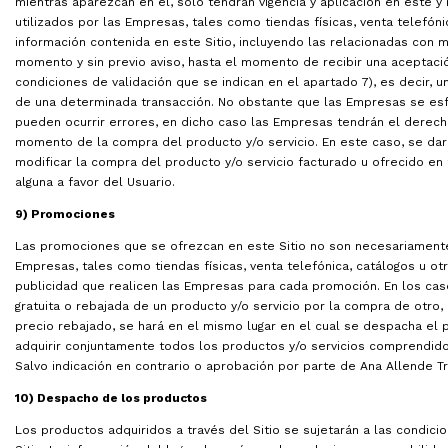
mientras aparezcan en él, solo tendrán vigencia y aplicación en éste 
utilizados por las Empresas, tales como tiendas físicas, venta telefón
información contenida en este Sitio, incluyendo las relacionadas con me
momento y sin previo aviso, hasta el momento de recibir una aceptació
condiciones de validación que se indican en el apartado 7), es decir,
de una determinada transacción. No obstante que las Empresas se esf
pueden ocurrir errores, en dicho caso las Empresas tendrán el derecho
momento de la compra del producto y/o servicio. En este caso, se dará 
modificar la compra del producto y/o servicio facturado u ofrecido en
alguna a favor del Usuario.
9) Promociones
Las promociones que se ofrezcan en este Sitio no son necesariamente
Empresas, tales como tiendas físicas, venta telefónica, catálogos u o
publicidad que realicen las Empresas para cada promoción. En los cas
gratuita o rebajada de un producto y/o servicio por la compra de otro
precio rebajado, se hará en el mismo lugar en el cual se despacha el
adquirir conjuntamente todos los productos y/o servicios comprendido
Salvo indicación en contrario o aprobación por parte de Ana Allende T
10) Despacho de los productos
Los productos adquiridos a través del Sitio se sujetarán a las condici