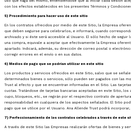
uso que haga del mismo, entendiéndose que al iniciar cada sesión ace
con los efectos establecidos en los presentes Términos y Condicione
5) Procedimiento para hacer uso de este sitio
En los contratos ofrecidos por medio de este Sitio, la Empresa oferen
que deben seguirse para celebrarlos, e informará, cuando corresponda
archivado y si éste será accesible al Usuario. El sólo hecho de seguir 
una compra, equivale a aceptar que efectivamente la Empresa oferent
apartado. Indicará, además, su dirección de correo postal o electrónic
corregir errores en el envío o en sus datos.
6) Medios de pago que se podrían utilizar en este sitio
Los productos y servicios ofrecidos en este Sitio, salvo que se señal
determinados bienes o servicios, sólo pueden ser pagados con las m
Trust al efecto y que se encuentran informadas en el Sitio. Las tarjet
cuotas. Tratándose de tarjetas bancarias aceptadas en este Sitio, los 
cupo, bloqueos, etc., se regirán por el respectivo contrato de apertu
responsabilidad en cualquiera de los aspectos señalados. El Sitio po
pago que se utilice por el Usuario. Ana Allende Trust podrá incorpora
7) Perfeccionamiento de los contratos celebrados a través de este si
A través de este Sitio las Empresas realizarán ofertas de bienes y ser