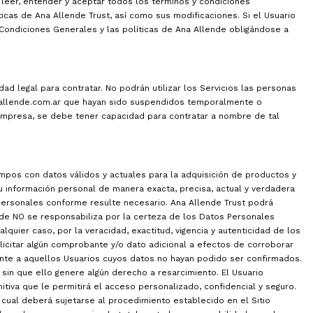
á leer, entender y aceptar todos los términos y condiciones
icas de Ana Allende Trust, así como sus modificaciones. Si el Usuario
 Condiciones Generales y las políticas de Ana Allende obligándose a
d legal para contratar. No podrán utilizar los Servicios las personas
aallende.com.ar que hayan sido suspendidos temporalmente o
 empresa, se debe tener capacidad para contratar a nombre de tal
ampos con datos válidos y actuales para la adquisición de productos y
su información personal de manera exacta, precisa, actual y verdadera
Personales conforme resulte necesario. Ana Allende Trust podrá
ende NO se responsabiliza por la certeza de los Datos Personales
lquier caso, por la veracidad, exactitud, vigencia y autenticidad de los
icitar algún comprobante y/o dato adicional a efectos de corroborar
nte a aquellos Usuarios cuyos datos no hayan podido ser confirmados.
 sin que ello genere algún derecho a resarcimiento. El Usuario
itiva que le permitirá el acceso personalizado, confidencial y seguro.
o cual deberá sujetarse al procedimiento establecido en el Sitio