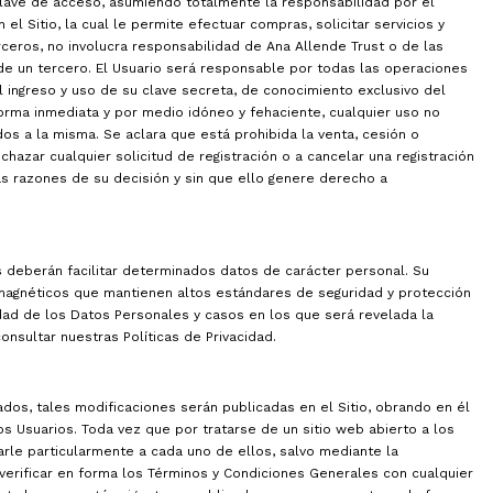
 clave de acceso, asumiendo totalmente la responsabilidad por el
el Sitio, la cual le permite efectuar compras, solicitar servicios y
rceros, no involucra responsabilidad de Ana Allende Trust o de las
 de un tercero. El Usuario será responsable por todas las operaciones
l ingreso y uso de su clave secreta, de conocimiento exclusivo del
forma inmediata y por medio idóneo y fehaciente, cualquier uso no
os a la misma. Se aclara que está prohibida la venta, cesión o
chazar cualquier solicitud de registración o a cancelar una registración
s razones de su decisión y sin que ello genere derecho a
os deberán facilitar determinados datos de carácter personal. Su
magnéticos que mantienen altos estándares de seguridad y protección
idad de los Datos Personales y casos en los que será revelada la
onsultar nuestras Políticas de Privacidad.
os, tales modificaciones serán publicadas en el Sitio, obrando en él
os Usuarios. Toda vez que por tratarse de un sitio web abierto a los
carle particularmente a cada uno de ellos, salvo mediante la
 verificar en forma los Términos y Condiciones Generales con cualquier