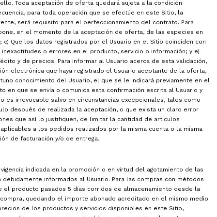
ello. Toda aceptación de oferta quedará sujeta a la condición
cuencia, para toda operación que se efectúe en este Sitio, la
rente, será requisito para el perfeccionamiento del contrato. Para
ispone, en el momento de la aceptación de oferta, de las especies en
 c) Que los datos registrados por el Usuario en el Sitio coinciden con
inexactitudes o errores en el producto, servicio o información; y e)
dito y de precios. Para informar al Usuario acerca de esta validación,
ón electrónica que haya registrado el Usuario aceptante de la oferta,
uno conocimiento del Usuario, el que se le indicará previamente en el
 en que se envía o comunica esta confirmación escrita al Usuario y
io es irrevocable salvo en circunstancias excepcionales, tales como
ulo después de realizada la aceptación, o que exista un claro error
es que así lo justifiquen, de limitar la cantidad de artículos
aplicables a los pedidos realizados por la misma cuenta o la misma
ión de facturación y/o de entrega.
 vigencia indicada en la promoción o en virtud del agotamiento de las
ón debidamente informados al Usuario. Para las compras con métodos
re el producto pasados 5 días corridos de almacenamiento desde la
de compra, quedando el importe abonado acreditado en el mismo medio
precios de los productos y servicios disponibles en este Sitio,