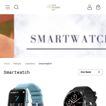
0
Inicio
.
Relojes
.
Caballero
.
Smartwatch
Smartwatch
FILTRAR