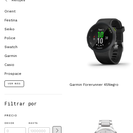
Relojes
Orient
Festina
Seiko
Police
Swatch
Garmin
Casio
Prospace
VER MÁS
Garmin Forerunner 45Negro
Filtrar por
PRECIO
DESDE
HASTA