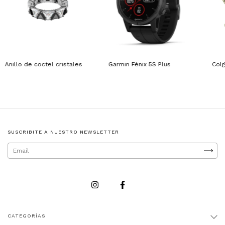
Anillo de coctel cristales
Garmin Fénix 5S Plus
Colg
SUSCRIBITE A NUESTRO NEWSLETTER
CATEGORÍAS