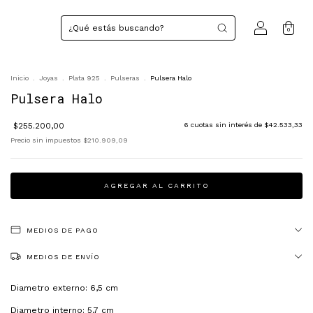
0
Inicio
.
Joyas
.
Plata 925
.
Pulseras
.
Pulsera Halo
Pulsera Halo
$255.200,00
6
cuotas sin interés de
$42.533,33
Precio sin impuestos
$210.909,09
MEDIOS DE PAGO
MEDIOS DE ENVÍO
Diametro externo: 6,5 cm
Diametro interno: 5,7 cm