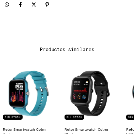
Productos similares
SIN STOCK
SIN STOCK
SIN
Reloj Smartwatch Colmi
Reloj Smartwatch Colmi
Relo