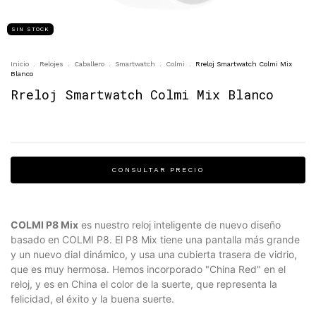
SIN STOCK
Inicio
.
Relojes
.
Caballero
.
Smartwatch
.
Colmi
.
Rreloj Smartwatch Colmi Mix
Blanco
Rreloj Smartwatch Colmi Mix Blanco
COLMI P8 Mix
es nuestro reloj inteligente de nuevo diseño
basado en COLMI P8. El P8 Mix tiene una pantalla más grande
y un nuevo dial dinámico, y usa una cubierta trasera de vidrio,
que es muy hermosa. Hemos incorporado "China Red" en el
reloj, y es en China el color de la suerte, que representa la
felicidad, el éxito y la buena suerte.